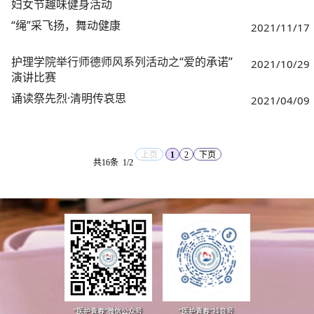
妇女节趣味健身活动
“绳”采飞扬，舞动健康
2021/11/17
护理学院举行师德师风系列活动之“爱的承诺”
2021/10/29
演讲比赛
诵读祭先烈·清明传哀思
2021/04/09
上页
1
2
下页
共16条
1/2
“医护青春”微信公众号
“医护青春”抖音号