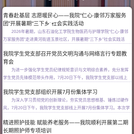
青春赴基层 志愿暖民心——我院“仁心·康邻万家服务
团”开展暑期“三下乡”社会实践活动
2026年暑期，山东石油化工学院生物医药与护理学院“仁心·康邻
万家服务团”走进黄河街道玉景社区，开展暑期“三下乡”社会实践活
动。团队创新推出7×10+2=72特色实践模式，即2天社区集中服务、7
我院学生党支部召开党员文明沟通与网络言行专题教
天返乡深耕实践、覆盖10个家乡服务站点，分筹备打磨、集中服务...
育会
为进一步强化学生党员纪律规矩意识与文明综合素养，充分发挥
学生党员先锋模范带头作用，7月20日下午，我院学生党支部以线上
形式召开党员文明沟通、规范网络言行专题教育会议。本次会议由党
我院学生党支部组织开展7月份集体学习
支部书记武利敏主持，支部全体教师党员、学生党员全员参会参与学
为深入学习贯彻党的创新理论，夯实党员思想根基、锤炼过硬作
习...
风，7月20日下午，我院学生党支部线上开展7月份集体学习。本次学
习由支部书记武利敏主持，支部全体教师党员、学生党员参会。本次
精进照护技能 赋能养老服务——我院顺利开展第二期
会议严格落实“第一议题”制度，集中学习习近平党建思想及上级党...
长期照护师专项培训